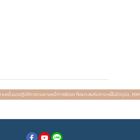
มหนี้ แนวปฏิบัติการทวงถามหนี้/การยึดรถ ที่เหมาะสมกับภาวะหนี้ในปัจจุบัน , P