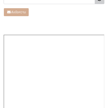
ส่งข้อความ