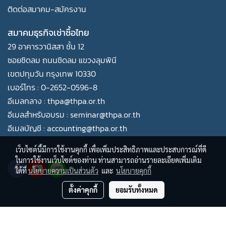
ติดต่อสมาคม-สมัครงาน
สมาคมธุรกิจเช่าซื้อไทย
29 อาคารวานิสสา ชั้น 12
ซอยชิดลม ถนนชิดลม แขวงลุมพินี
เขตปทุมวัน กรุงเทพ 10330
เบอร์โทร : 0-2652-0596-8
อีเมลกลาง : thpa@thpa.or.th
อีเมลสำหรับอบรม : seminar@thpa.or.th
อีเมลบัญชี : accounting@thpa.or.th
เว็บไซต์นี้มีการใช้งานคุกกี้ เพื่อเพิ่มประสิทธิภาพและประสบการณ์ที่ดี
ในการใช้งานเว็บไซต์ของท่าน ท่านสามารถอ่านรายละเอียดเพิ่มเติม
ได้ที่
นโยบายความเป็นส่วนตัว
และ
นโยบายคุกกี้
ตั้งค่าคุกกี้
ยอมรับทั้งหมด
2023 © Copyright THPA.OR.TH All Rights Reserved.