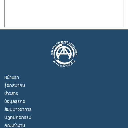
หน้าแรก
รู้จักสมาคม
ข่าวสาร
ข้อมูลธุรกิจ
สัมมนาวิชาการ
ปฏิทินกิจกรรม
คณะทำงาน