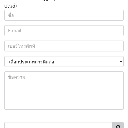
บัญชี)