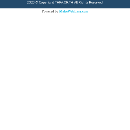
2023 © Copyright THPA.OR.TH All Rights Reserved.
Powered by
MakeWebEasy.com