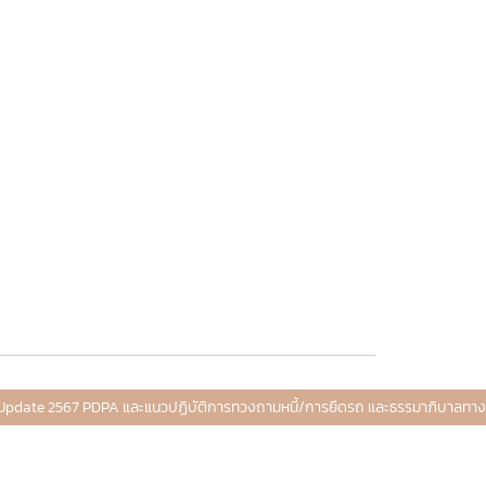
) Update 2567 PDPA และแนวปฏิบัติการทวงถามหนี้/การยึดรถ และธรรมาภิบาลทา