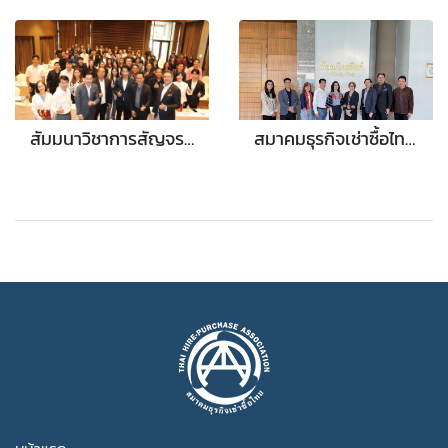
สัมมนาวิชาการสัญจรครั้งที่ 2/2568 จังหวัดพิษณุโลก “อัปเดตธุรกิจเช่าซื้อและกฎหมายใหม่ ปี 2568” ในวันที่ 21 สิงหาคม 2568
สมาคมธุรกิจเช่าซื้อไทย โดย คุณศรัณย์ ทองธรรมชาติ ประธานกรรมการสมาคม พร้อม คุณธนภูมิ เศรษฐศิริรัตน รองประธานกรรมการ มาเยี่ยมเยือน ธปท. สาขาเชียงใหม่ ได้พูดคุยพบปะแลกเปลี่ยนความเห็น ร่วมกับ ท่าน ผอส. ของ ธปท. เชียงใหม่ และร่วมฟังบรรยายพิเศษของเครดิตบูโรแห่ง