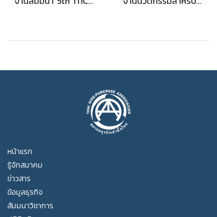
งานสัมมนา 5th iTIC Forum 2024: Safe & Smart Mobility by Traffic Discipline ในวันพฤหัสบดีที่ 7 พฤศจิกายน 2567 เวลา 09:00 – 12:00 น. ณ หอประชุมคณะวิศวกรรมศาสตร์ อาคาร 3 จุฬาลงกรณ์มหาวิทยาลัย
งานนวัตกรรมสำหรับธุรกิจเช่าซื้อและการเตรียมตัวเพื่อรับมือการเปลี่ยนแปลงเทคโนโลยี เมื่อวันที่ 21 พฤศจิกายน 2567
หน้าแรก
รู้จักสมาคม
ข่าวสาร
ข้อมูลธุรกิจ
สัมมนาวิชาการ